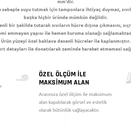
mm'dir.
 sebeple suyu tutmak için tamponlara ihtiyaç duymaz, sıvıla
başka hiçbir üründe mümkün değildir.
nli bir şekilde tutarak sıvıların hücre dışına çıkmasını, sı
mi emmeyen yapısı ile hemen kuruma olanağı sağlamaktad
Ürün yüzeyi özel baklava desenli hücreler ile kaplanmıştır.
cırt detayları ile donatılarak zeminde hareket etmemesi sağ
ÖZEL ÖLÇÜM İLE
MAKSİMUM ALAN
e
Aracınıza özel ölçüm ile maksimum
alan kapatılarak görsel ve estetik
olarak bütünlük sağlayacaktır.