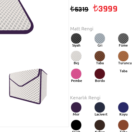
3999
5319
Matt Rengi
Siyah
Gri
Füme
Bej
Taba
Turuncu
Taba
Pembe
Bordo
Kenarlık Rengi
Mor
Lacivert
Koyu
Mavi
Siyah
Kahve
Taba