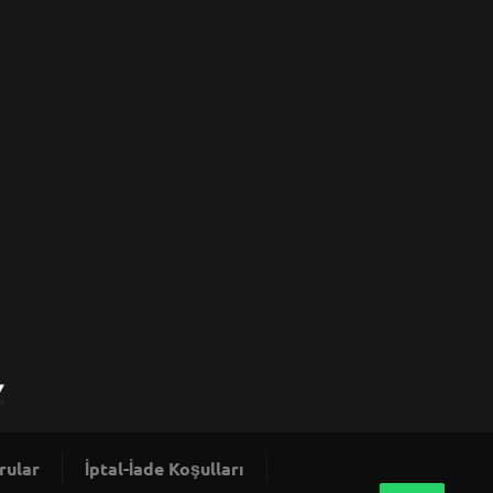
rular
İptal-İade Koşulları