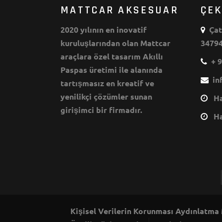
MATTCAR AKSESUAR
ÇE
2020 yılının en inovatif
Çata
kuruluşlarından olan Mattcar
34794
araçlara özel tasarım Akıllı
+ 9
Paspas üretimi ile alanında
inf
tartışmasız en kreatif ve
yenilikçi çözümler sunan
Haf
girişimci bir firmadır.
Haf
Kişisel Verilerin Korunması Aydınlatma