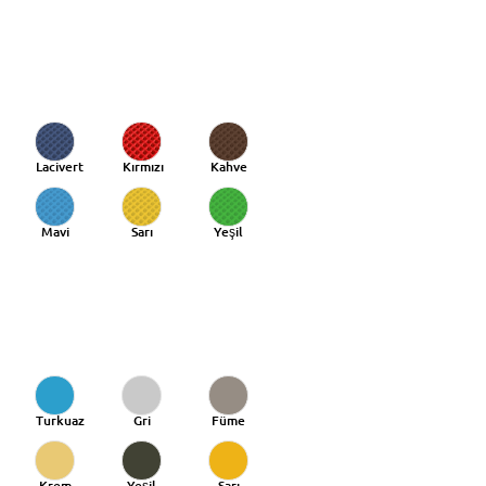
Lacivert
Kırmızı
Kahve
Mavi
Sarı
Yeşil
Turkuaz
Gri
Füme
Krem
Yeşil
Sarı