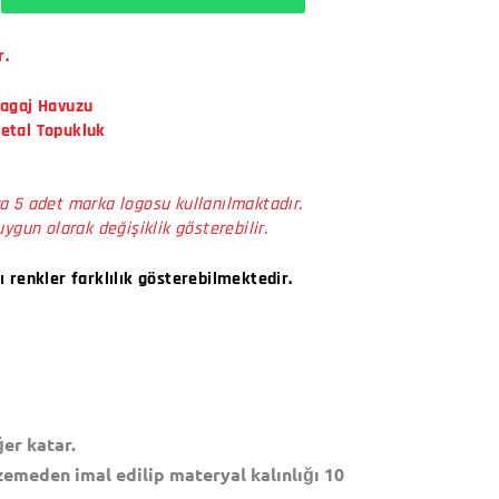
r.
Bagaj Havuzu
Metal Topukluk
a 5 adet marka logosu kullanılmaktadır.
uygun olarak değişiklik gösterebilir.
ı renkler farklılık gösterebilmektedir.
er katar.
zemeden imal edilip materyal kalınlığı 10