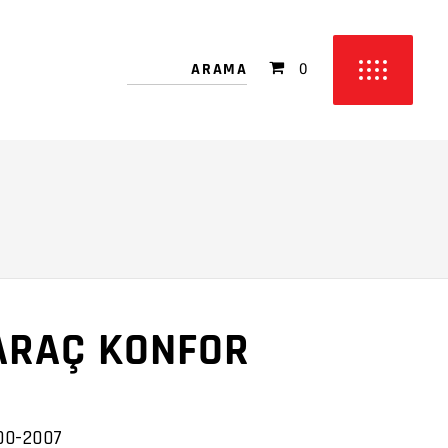
 bulunmamakta!
0
etinizde ürün bulunmamakta!
ARAÇ KONFOR
00-2007