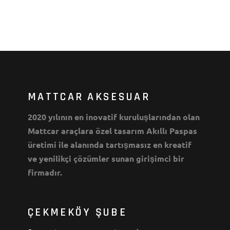
MATTCAR AKSESUAR
2020 yılının en inovatif kuruluşlarından olan
Mattcar araçlara özel tasarım Akıllı Paspas
üretimi ile alanında tartışmasız en kreatif
ve yenilikçi çözümler sunan girişimci bir
firmadır.
ÇEKMEKÖY ŞUBE