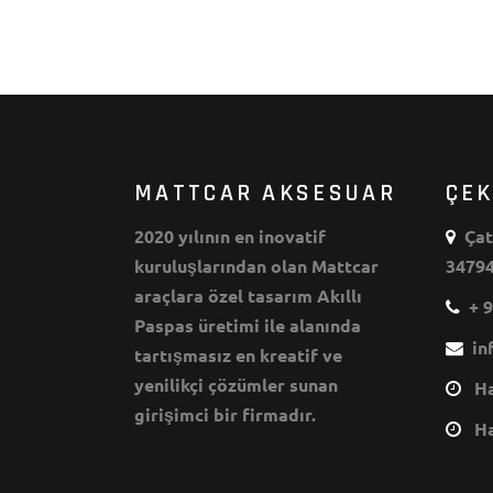
MATTCAR AKSESUAR
ÇE
2020 yılının en inovatif
Çata
kuruluşlarından olan Mattcar
34794
araçlara özel tasarım Akıllı
+ 9
Paspas üretimi ile alanında
inf
tartışmasız en kreatif ve
yenilikçi çözümler sunan
Haf
girişimci bir firmadır.
Haf