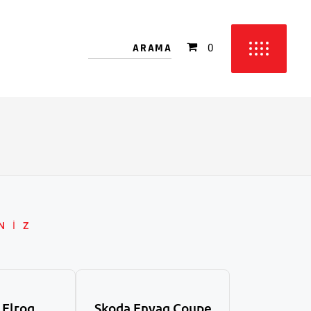
 bulunmamakta!
0
etinizde ürün bulunmamakta!
NİZ
 Elroq
Skoda Enyaq Coupe