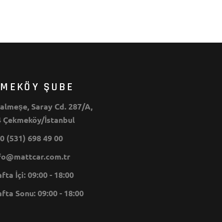
KMEKÖY ŞUBE
lmeşe, Saray Cd. 287/A,
 Çekmeköy/İstanbul
0 (531) 698 49 00
o@mattcar.com.tr
ta İçi: 09:00 - 18:00
ta Sonu: 09:00 - 18:00