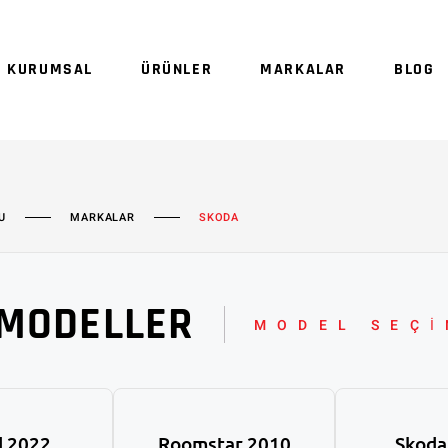
Sepetinizde ürün
KURUMSAL
ÜRÜNLER
MARKALAR
BLOG
Sep
U
MARKALAR
SKODA
MODELLER
MODEL SEÇİ
d 2022
Roomstar 2010
Skoda