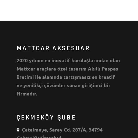
MATTCAR AKSESUAR
2020 yılının en inovatif kuruluşlarından olan
Mattcar araçlara özel tasarım Akıllı Paspas
üretimi ile alanında tartışmasız en kreatif
ve yenilikçi çözümler sunan girişimci bir
firmadır.
ÇEKMEKÖY ŞUBE
Çatalmeşe, Saray Cd. 287/A, 34794
Çekmeköy/İstanbul