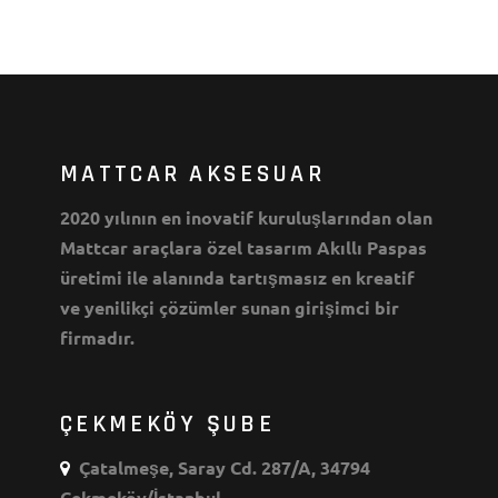
MATTCAR AKSESUAR
2020 yılının en inovatif kuruluşlarından olan
Mattcar araçlara özel tasarım Akıllı Paspas
üretimi ile alanında tartışmasız en kreatif
ve yenilikçi çözümler sunan girişimci bir
firmadır.
ÇEKMEKÖY ŞUBE
Çatalmeşe, Saray Cd. 287/A, 34794
Çekmeköy/İstanbul