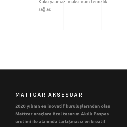
Koku yapmaz, maksimum temizlik
sağlar.
MATTCAR AKSESUAR
2020 yılının en inovatif kuruluşlarından olan
Mattcar araçlara özel tasarım Akıllı Paspas
üretimi ile alanında tartışmasız en kreatif