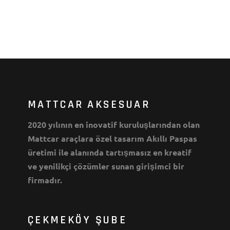
MATTCAR AKSESUAR
2020 yılının en inovatif kuruluşlarından olan
Mattcar araçlara özel tasarım Akıllı Paspas
üretimi ile alanında tartışmasız en kreatif
ve yenilikçi çözümler sunan girişimci bir
firmadır.
ÇEKMEKÖY ŞUBE