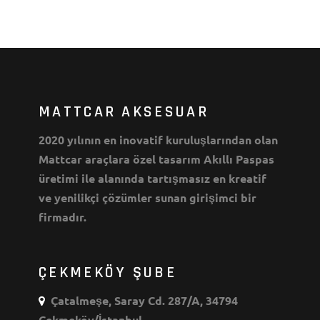
MATTCAR AKSESUAR
2020 yılının en inovatif kuruluşlarından olan
Mattcar araçlara özel tasarım Akıllı Paspas
üretimi ile alanında tartışmasız en kreatif
ve yenilikçi çözümler sunan girişimci bir
firmadır.
ÇEKMEKÖY ŞUBE
Çatalmeşe, Saray Cd. 287/A, 34794
Çekmeköy/İstanbul