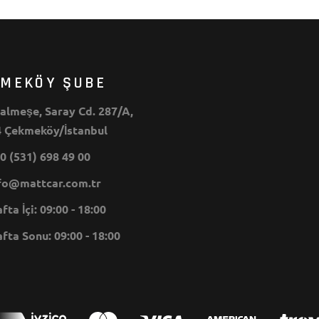
KMEKÖY ŞUBE
lmeşe, Saray Cd. 287/A,
 Çekmeköy/İstanbul
0 (531) 698 49 00
o@mattcar.com.tr
ta İçi: 09:00 - 18:00
ta Sonu: 09:00 - 18:00