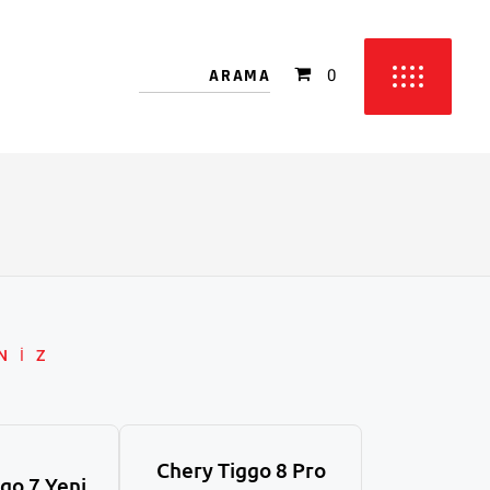
 bulunmamakta!
0
etinizde ürün bulunmamakta!
NİZ
Chery Tiggo 8 Pro
go 7 Yeni