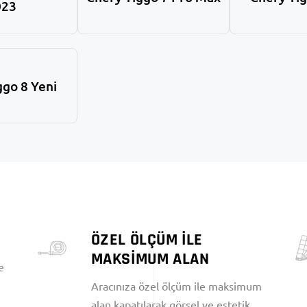
023
ggo 8 Yeni
ÖZEL ÖLÇÜM İLE
MAKSİMUM ALAN
e
Aracınıza özel ölçüm ile maksimum
alan kapatılarak görsel ve estetik