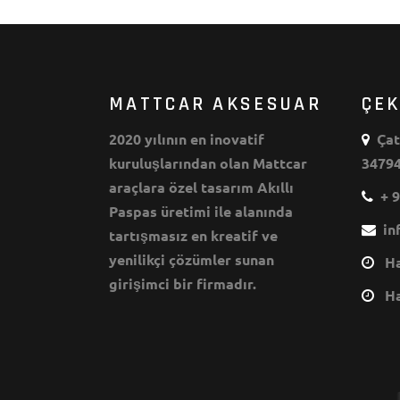
MATTCAR AKSESUAR
ÇE
2020 yılının en inovatif
Çata
kuruluşlarından olan Mattcar
34794
araçlara özel tasarım Akıllı
+ 9
Paspas üretimi ile alanında
inf
tartışmasız en kreatif ve
yenilikçi çözümler sunan
Haf
girişimci bir firmadır.
Haf