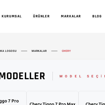
Sepetinizde ürün
KURUMSAL
ÜRÜNLER
MARKALAR
BLOG
Sep
RKA LOGOSU
MARKALAR
CHERY
MODELLER
MODEL SEÇİ
ggo 7 Pro
Chery Tiggo 7 Pro Max
Chery Tig