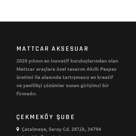
MATTCAR AKSESUAR
2020 yılının en inovatif kuruluşlarından olan
Mattcar araçlara özel tasarım Akıllı Paspas
üretimi ile alanında tartışmasız en kreatif
ve yenilikçi çözümler sunan girişimci bir
firmadır.
ÇEKMEKÖY ŞUBE
Çatalmeşe, Saray Cd. 287/A, 34794