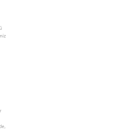
lü
miz
ı
r
de,