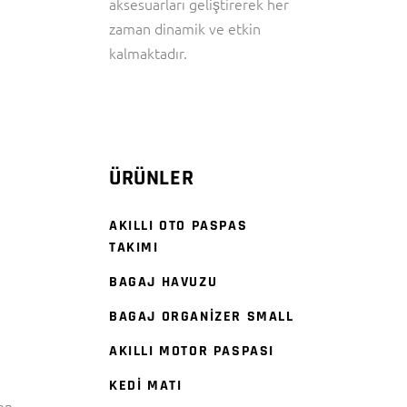
aksesuarları geliştirerek her
zaman dinamik ve etkin
kalmaktadır.
ÜRÜNLER
AKILLI OTO PASPAS
TAKIMI
BAGAJ HAVUZU
BAGAJ ORGANİZER SMALL
AKILLI MOTOR PASPASI
KEDİ MATI
ren