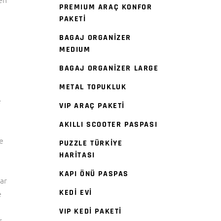
PREMIUM ARAÇ KONFOR
PAKETİ
BAGAJ ORGANİZER
MEDIUM
BAGAJ ORGANİZER LARGE
METAL TOPUKLUK
e
VIP ARAÇ PAKETİ
AKILLI SCOOTER PASPASI
e
PUZZLE TÜRKİYE
HARİTASI
KAPI ÖNÜ PASPAS
ar
KEDİ EVİ
e
VIP KEDİ PAKETİ
,