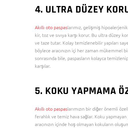
4. ULTRA DÜZEY KOR
Akıllı oto paspas
larımız, gelişmiş hipoalerjenik
kir, toz ve sıvıya karşı korur. Bu ultra düzey 
ve taze tutar. Kolay temizlenebilir yapıları saye
böylece aracınızın içi her zaman mükemmel bir
sonrasında bile, paspasların kolayca temizlenip t
karşılar.
5. KOKU YAPMAMA ÖZ
Akıllı oto paspas
larımızın bir diğer önemli özel
ferahlık ve temiz hava sağlar. Koku yapmayan y
aracınızın içinde hoş olmayan kokuların oluşum