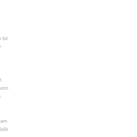
m bir
r
r.
ızın
n
 tam
zlik