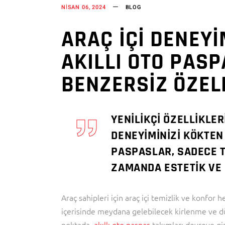
NISAN 06, 2024
BLOG
ARAÇ İÇİ DENEY
AKILLI OTO PASP
BENZERSİZ ÖZEL
YENILIKÇI ÖZELLIKLER
DENEYIMINIZI KÖKTEN
PASPASLAR, SADECE T
ZAMANDA ESTETIK VE
Araç sahipleri için araç içi temizlik ve konfo
içerisinde meydana gelebilecek kirlenme ve düz
noktada,
akıllı oto paspas
takımları devreye giri