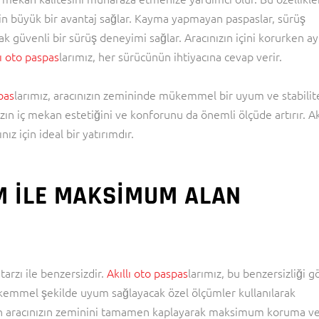
 için büyük bir avantaj sağlar. Kayma yapmayan paspaslar, sürüş
k güvenli bir sürüş deneyimi sağlar. Aracınızın içini korurken ay
lı oto paspas
larımız, her sürücünün ihtiyacına cevap verir.
spas
larımız, aracınızın zemininde mükemmel bir uyum ve stabilit
ızın iç mekan estetiğini ve konforunu da önemli ölçüde artırır. Akı
nız için ideal bir yatırımdır.
M İLE MAKSIMUM ALAN
 tarzı ile benzersizdir.
Akıllı oto paspas
larımız, bu benzersizliği g
kemmel şekilde uyum sağlayacak özel ölçümler kullanılarak
ızın aracınızın zeminini tamamen kaplayarak maksimum koruma v