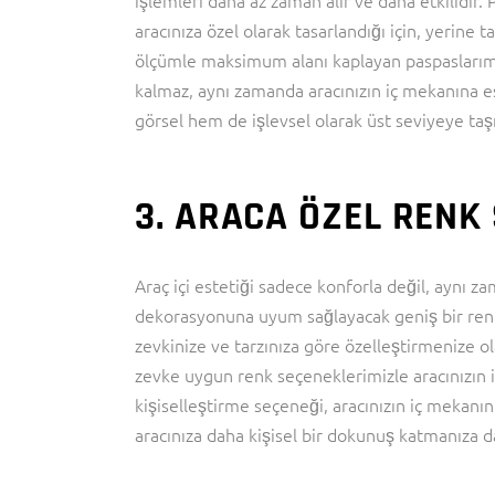
işlemleri daha az zaman alır ve daha etkilidir.
aracınıza özel olarak tasarlandığı için, yerine t
ölçümle maksimum alanı kaplayan paspaslarımız
kalmaz, aynı zamanda aracınızın iç mekanına es
görsel hem de işlevsel olarak üst seviyeye taşıy
3. ARACA ÖZEL RENK
Araç içi estetiği sadece konforla değil, aynı z
dekorasyonuna uyum sağlayacak geniş bir renk y
zevkinize ve tarzınıza göre özelleştirmenize ol
zevke uygun renk seçeneklerimizle aracınızın i
kişiselleştirme seçeneği, aracınızın iç mekan
aracınıza daha kişisel bir dokunuş katmanıza d