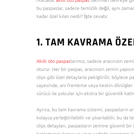
bu paspaslar, sadece temizlik değil, aynı zama
kadar özel kılan nedir? İşte cevabı:
1. TAM KAVRAMA ÖZE
Akıllı oto paspas
larımız, sadece aracınızın ze
oturur. Her bir paspas, aracınızın zemin yapıs
clips gibi özel detaylarla pekiştirilir, böylece
sayesinde, ani frenleme veya keskin dönüşler 
sürücü ile yolcular için ekstra bir güvenlik kat
Ayrıca, bu tam kavrama sistemi, paspasların a
kolayca yerleştirilebilir ve çıkarılabilir, bu da
clips detayları, paspasların zemine güvenli bir
kaplamasını korur ve uzun vadede aracınızın iç