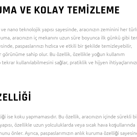
UMA VE KOLAY TEMIZLEME
 ve nano teknolojik yapısı sayesinde, aracınızın zeminini her tür
koruma, aracınızın iç mekanını uzun süre boyunca ilk günkü gibi te
sinde, paspaslarınızı hızlıca ve etkili bir şekilde temizleyebilir,
 görünüme sahip olur. Bu özellik, özellikle yoğun kullanım
ekrar kullanılabilmesini sağlar, pratiklik ve hijyen ihtiyaçlarınız
ELLIĞI
liği ise koku yapmamasıdır. Bu özellik, aracınızın içinde sürekli bi
apısı, özellikle uzun yolculuklarda veya sıcak hava koşullarında
unu önler. Ayrıca, paspaslarımızın anlık kuruma özelliği sayesin