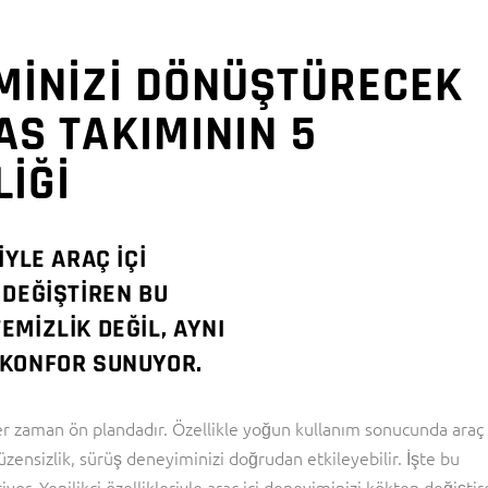
İMİNİZİ DÖNÜŞTÜRECEK
AS TAKIMININ 5
LİĞİ
IYLE ARAÇ IÇI
 DEĞIŞTIREN BU
EMIZLIK DEĞIL, AYNI
 KONFOR SUNUYOR.
r her zaman ön plandadır. Özellikle yoğun kullanım sonucunda araç
ensizlik, sürüş deneyiminizi doğrudan etkileyebilir. İşte bu
yor. Yenilikçi özellikleriyle araç içi deneyiminizi kökten değişti