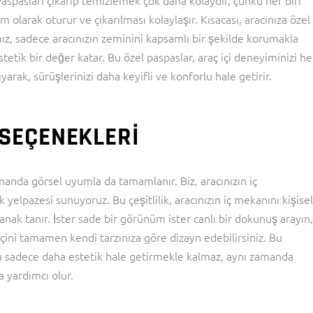
 Paspasları çıkarıp temizlemek çok daha kolaydır, çünkü her biri
am olarak oturur ve çıkarılması kolaylaşır. Kısacası, aracınıza özel
, sadece aracınızın zeminini kapsamlı bir şekilde korumakla
tetik bir değer katar. Bu özel paspaslar, araç içi deneyiminizi h
arak, sürüşlerinizi daha keyifli ve konforlu hale getirir.
 SEÇENEKLERI
amanda görsel uyumla da tamamlanır. Biz, aracınızın iç
elpazesi sunuyoruz. Bu çeşitlilik, aracınızın iç mekanını kişisel
anak tanır. İster sade bir görünüm ister canlı bir dokunuş arayın
çini tamamen kendi tarzınıza göre dizayn edebilirsiniz. Bu
ını sadece daha estetik hale getirmekle kalmaz, aynı zamanda
a yardımcı olur.