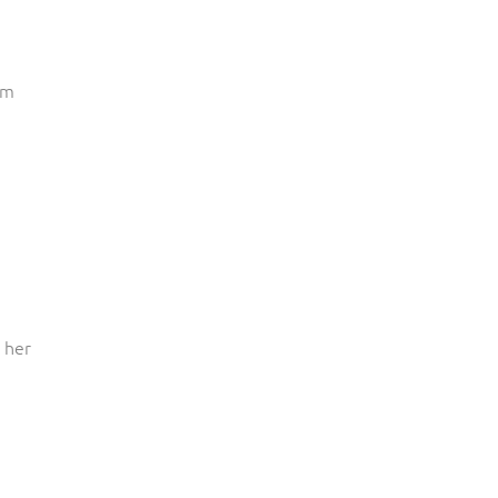
em
, her