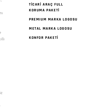
TİCARİ ARAÇ FULL
KORUMA PAKETİ
nı
PREMIUM MARKA LOGOSU
METAL MARKA LOGOSU
e
KONFOR PAKETİ
llı
öz
e