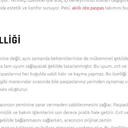
nda estetik ve konfor sunuyor. Peki,
akıllı oto paspas
takımını bu
LLIĞI
minine değil, aynı zamanda beklentilerinize de mükemmel şekild
ına tam uyum sağlayacak şekilde tasarlanmıştır. Bu uyum, cırt ve
 paspaslarınız her koşulda sabit kalır ve kayma yapmaz. Bu özelliği
gibi manevralar sırasında bile paspaslarınız yerinden oynamaz v
manı oluşturur.
racınızın zeminine zarar vermeden sabitlenmesini sağlar. Paspasl
 temizlik ve bakım işlemlerini son derece pratik hale getirir. Cırt v
 şekilde bağlanmasını sağlarken, aracınızın orijinal zemin
 mekan kalitesini muhafaza etmenize yardımcı olur. Bu özellikler