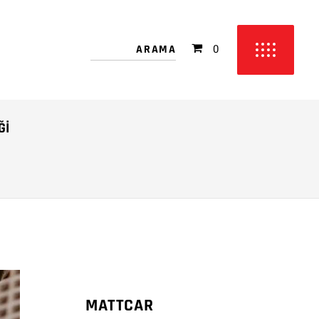
 bulunmamakta!
0
etinizde ürün bulunmamakta!
ĞI
MATTCAR