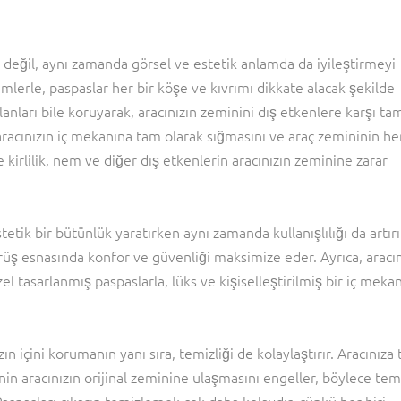
n değil, aynı zamanda görsel ve estetik anlamda da iyileştirmeyi
ümlerle, paspaslar her bir köşe ve kıvrımı dikkate alacak şekilde
lanları bile koruyarak, aracınızın zeminini dış etkenlere karşı ta
 aracınızın iç mekanına tam olarak sığmasını ve araç zemininin he
kirlilik, nem ve diğer dış etkenlerin aracınızın zeminine zarar
tetik bir bütünlük yaratırken aynı zamanda kullanışlılığı da artırı
ürüş esnasında konfor ve güvenliği maksimize eder. Ayrıca, aracın
el tasarlanmış paspaslarla, lüks ve kişiselleştirilmiş bir iç meka
 içini korumanın yanı sıra, temizliği de kolaylaştırır. Aracınıza
in aracınızın orijinal zeminine ulaşmasını engeller, böylece temi