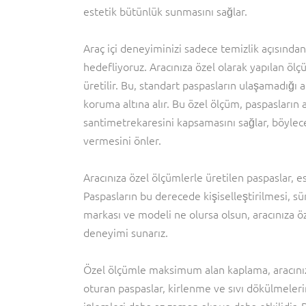
estetik bütünlük sunmasını sağlar.
Araç içi deneyiminizi sadece temizlik açısında
hedefliyoruz. Aracınıza özel olarak yapılan ölç
üretilir. Bu, standart paspasların ulaşamadığı a
koruma altına alır. Bu özel ölçüm, paspasların
santimetrekaresini kapsamasını sağlar, böylece 
vermesini önler.
Aracınıza özel ölçümlerle üretilen paspaslar, es
Paspasların bu derecede kişiselleştirilmesi, s
markası ve modeli ne olursa olsun, aracınıza öz
deneyimi sunarız.
Özel ölçümle maksimum alan kaplama, aracınızın
oturan paspaslar, kirlenme ve sıvı dökülmelerin