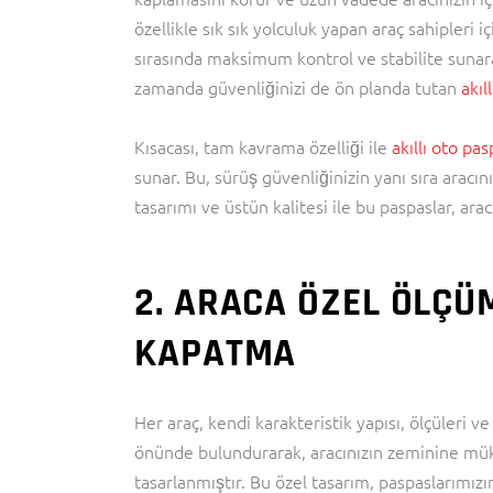
özellikle sık sık yolculuk yapan araç sahipleri
sırasında maksimum kontrol ve stabilite sunara
zamanda güvenliğinizi de ön planda tutan
akıl
Kısacası, tam kavrama özelliği ile
akıllı oto pa
sunar. Bu, sürüş güvenliğinizin yanı sıra aracın
tasarımı ve üstün kalitesi ile bu paspaslar, aracı
2. ARACA ÖZEL ÖLÇÜ
KAPATMA
Her araç, kendi karakteristik yapısı, ölçüleri ve
önünde bulundurarak, aracınızın zeminine mü
tasarlanmıştır. Bu özel tasarım, paspaslarım